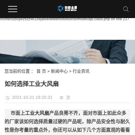
Warning:
file_put_contents(/home/szbojiezszz4b1o8jai6e/wwwroot/source/cache/license_ca
failed to open stream: Permission denied in
/home/szbojiezszz4b1o8jai6e/wwwroot/source/model/api.class.php on line 217
您当前的位置 ：
首 页
>
新闻中心
>
行业资讯
如何选择工业大风扇
2021-10-21 19:20:31
次
市面上
工业大风扇
产品良莠不齐，面对市面上如此众多
的厂家该如何选择质量过硬的产品呢，除产品安全性与耐久
性是你考量的重点外，你还可以从如下几个方面直观的看看